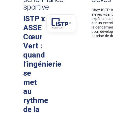
sportive
Chez
ISTP I
élèves viven
ISTP x
expériences 
×
sur un exerci
ASSE
la gendarmeri
pour dévelop
Cœur
et prise de d
Vert :
quand
l’ingénierie
se
met
au
rythme
de la