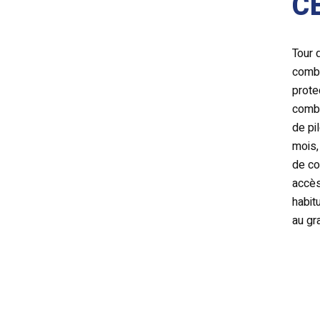
C
Tour 
comb
prote
combu
de pi
mois,
de co
accè
habit
au gr