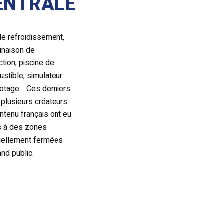
ENTRALE
de refroidissement,
inaison de
ction, piscine de
stible, simulateur
lotage… Ces derniers
 plusieurs créateurs
ntenu français ont eu
s à des zones
uellement fermées
and public.