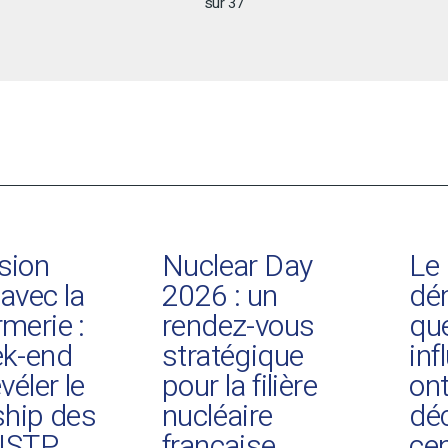
sur 37
sion
Nuclear Day
Le 
 avec la
2026 : un
dém
merie :
rendez-vous
que
ek-end
stratégique
inf
véler le
pour la filière
on
ship des
nucléaire
dé
 ISTP
française
cen