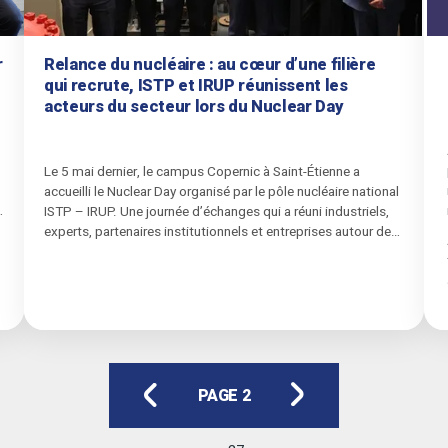
r
Relance du nucléaire : au cœur d’une filière
qui recrute, ISTP et IRUP réunissent les
acteurs du secteur lors du Nuclear Day
Le 5 mai dernier, le campus Copernic à Saint-Étienne a
accueilli le Nuclear Day organisé par le pôle nucléaire national
ISTP – IRUP. Une journée d’échanges qui a réuni industriels,
experts, partenaires institutionnels et entreprises autour des
grands enjeux de la relance nucléaire française.
PAGE 2