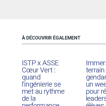
À DÉCOUVRIR ÉGALEMENT
ISTP x ASSE
Immer
Cœur Vert :
terrain
quand
gendar
l’ingénierie se
un we
met au rythme
pour ré
de la
leader
performance
élèves