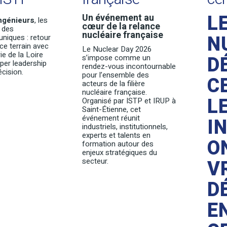
L
Un événement au
ngénieurs
, les
cœur de la relance
t des
nucléaire française
N
uniques : retour
ce terrain avec
Le Nuclear Day 2026
e de la Loire
D
s’impose comme un
per leadership
rendez-vous incontournable
écision.
pour l’ensemble des
C
acteurs de la filière
nucléaire française.
L
Organisé par ISTP et IRUP à
Saint-Étienne, cet
événement réunit
I
industriels, institutionnels,
experts et talents en
O
formation autour des
enjeux stratégiques du
V
secteur.
D
E