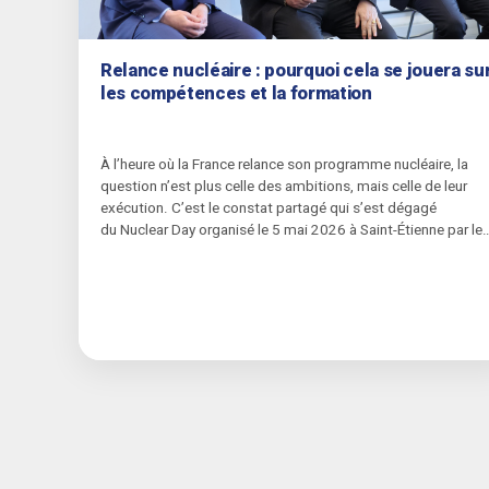
Relance nucléaire : pourquoi cela se jouera su
les compétences et la formation
À l’heure où la France relance son programme nucléaire,
la
question n’est plus celle des ambitions, mais celle de leur
exécution.
C’est le constat partagé qui s’est dégagé
du
Nuclear
Day organisé le 5 mai 2026 à Saint-Étienne par le
pôle nucléaire national ISTP
–
IRUP, réunissant industriels,
experts et représentants de l’État. Derrière les programmes
EPR2, les SMR et la prolongation du parc, une même réalité
s’impose : la relance reposera d’abord sur la capacité
collective à former au niveau d’exigence du secteur.