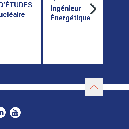
ÉTUDES
Ingénieur
I
éaire
Énergétique
É