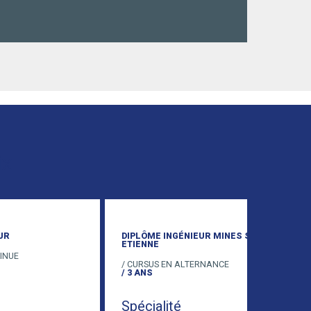
ix
DIPLÔME INGÉNIEUR MINES ST
D
ETIENNE
E
/ CURSUS EN ALTERNANCE
/ 
/ 3 ANS
/ 
Spécialité
S