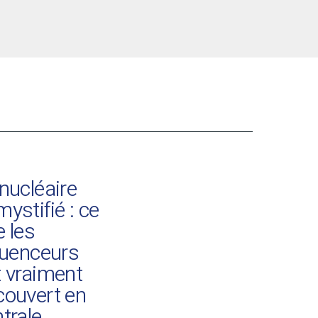
nucléaire
ystifié : ce
 les
luenceurs
t vraiment
couvert en
trale