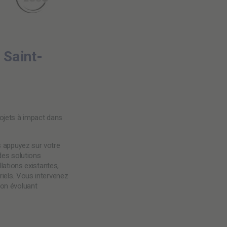
 Saint-
rojets à impact dans
s appuyez sur votre
des solutions
lations existantes,
iels.
Vous intervenez
ion évoluant