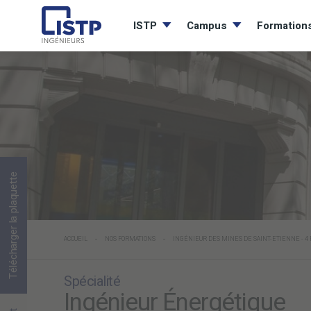
ISTP
Campus
Formation
Télécharger la plaquette
-
-
ACCUEIL
NOS FORMATIONS
INGÉNIEUR DES MINES DE SAINT-ETIENNE - 
Spécialité
Ingénieur Énergétique