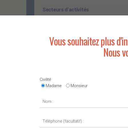
Secteurs d’activités
Vous souhaitez plus d'i
Nous v
PROGRAMME
Sciences et techniques de l’ingénieur (29%
Civilité
Méthodes et outils, sciences et techniques de
Madame
Monsieur
énergétiques, contexte environnemental
Exploitation des énergies et écologie indus
Réseaux d’énergies et d’utilités, optimisation é
contexte environnemental
Management et culture d’entreprise (21%