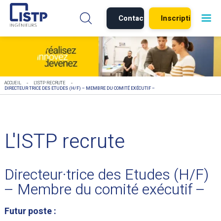
Contact
Inscription
-
-
ACCUEIL
L'ISTP RECRUTE
DIRECTEUR·TRICE DES ETUDES (H/F) – MEMBRE DU COMITÉ EXÉCUTIF –
L'ISTP recrute
Directeur·trice des Etudes (H/F)
– Membre du comité exécutif –
Futur poste :