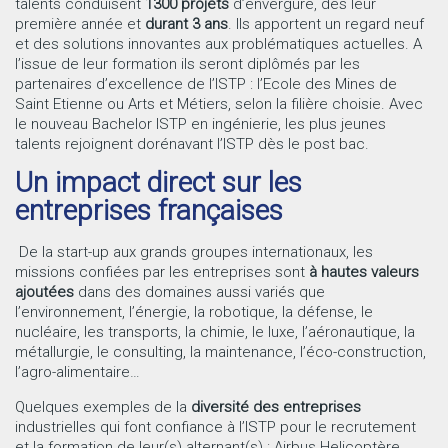
talents conduisent
1300 projets
d’envergure, dès leur
première année et
durant 3 ans
. Ils apportent un regard neuf
et des solutions innovantes aux problématiques actuelles. A
l’issue de leur formation ils seront diplômés par les
partenaires d’excellence de l’ISTP : l’Ecole des Mines de
Saint Etienne ou Arts et Métiers, selon la filière choisie. Avec
le nouveau Bachelor ISTP en ingénierie, les plus jeunes
talents rejoignent dorénavant l’ISTP dès le post bac.
Un impact direct sur les
entreprises françaises
De la start-up aux grands groupes internationaux, les
missions confiées par les entreprises sont
à hautes valeurs
ajoutées
dans des domaines aussi variés que
l’environnement, l’énergie, la robotique, la défense, le
nucléaire, les transports, la chimie, le luxe, l’aéronautique, la
métallurgie, le consulting, la maintenance, l’éco-construction,
l’agro-alimentaire…
Quelques exemples de la
diversité des entreprises
industrielles qui font confiance à l’ISTP pour le recrutement
et la formation de leur(s) alternant(s) : Airbus Helicoptère,